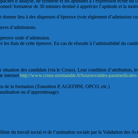
apacités d’analyse, de synthèse et les aptitudes à l’expression écrite du
nnel/ formateur de 30 minutes destiné à apprécier l’aptitude et la motiv
t donner lieu à des dispenses d’épreuve (voir règlement d’admission c
euves d’admissions.
’épreuve orale d’admission.
e les frais de cette épreuve.
En cas de réussite à l’admissibilité du cand
 situation des candidats (via le Crous). Leur condition d’attribution, l
te internet
http://www.crous-normandie.fr/bourses/aides-paramedicales-s
ps de la formation (Transition P, AGEFIPH, OPCO, etc.)
nalisation ou d’apprentissage)
e du travail social et de l’animation sociale par la Validation des Ac