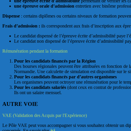
une épreuve écrite d’admissibilité
permettant de vérifier les c
une épreuve orale d’admission
entretien avec binôme professio
Dispense
: certains diplômes ou certains niveaux de formation peuven
Frais d’admission :
ils correspondent aux frais d’inscription aux épr
Le candidat dispensé de l’épreuve écrite d’admissibilité paye l
Le candidat non dispensé de l’épreuve écrite d’admissibilité pay
Rémunération pendant la formation
Pour les candidats financés par la Région
Des bourses régionales peuvent être attribuées en fonction de la
Normandie. Une calculette de simulation est disponible sur le si
Pour les candidats financés par d’autres organismes
Les organismes peuvent octroyer une rémunération pour le tem
Pour les candidats salariés
(dont ceux en contrat de profession
Ils ont un salaire mensuel.
AUTRE VOIE
VAE (Validation des Acquis par l'Expérience)
Le Pôle VAE peut vous accompagner si vous souhaitez obtenir un diplôm
concernés. En savoir plus
ici
.